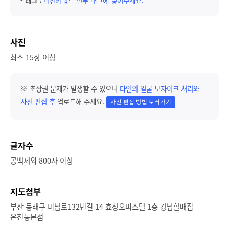
-
태그 :
미션키워드 전부 태그에 넣어주세요.
사진
최소 15장 이상
※ 초상권 문제가 발생할 수 있으니
타인의 얼굴 모자이크 처리와
사진 편집 후
업로드해 주세요.
사진 편집 방법 보러가기
글자수
공백제외 800자 이상
지도첨부
부산 동래구 미남로132번길 14 효창오피스텔 1층 강남할매집
온천동본점