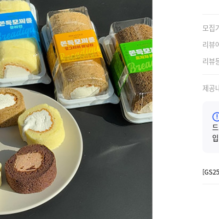
모집
리뷰
리뷰
제공
드
입
[GS2