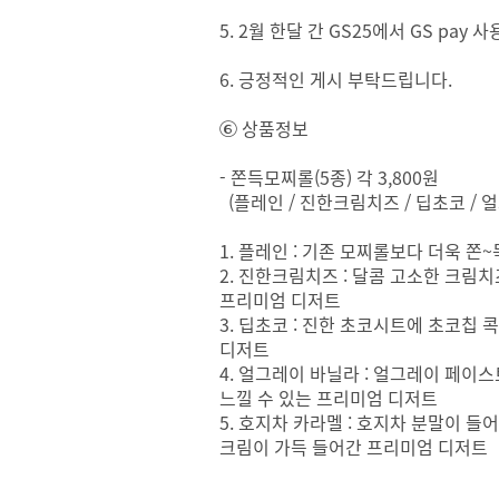
5. 2월 한달 간 GS25에서 GS pay 
6. 긍정적인 게시 부탁드립니다.
⑥ 상품정보
- 쫀득모찌롤(5종) 각 3,800원
(플레인 / 진한크림치즈 / 딥초코 /
1. 플레인 : 기존 모찌롤보다 더욱 쫀
2. 진한크림치즈 : 달콤 고소한 크림
프리미엄 디저트
3. 딥초코 : 진한 초코시트에 초코칩
디저트
4. 얼그레이 바닐라 : 얼그레이 페
느낄 수 있는 프리미엄 디저트
5. 호지차 카라멜 : 호지차 분말이 
크림이 가득 들어간 프리미엄 디저트