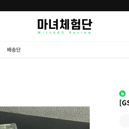
배송단
[G