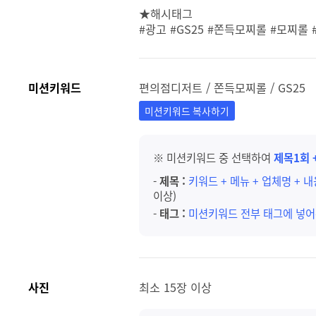
★해시태그
#광고 #GS25 #쫀득모찌롤 #모찌롤
미션키워드
편의점디저트 / 쫀득모찌롤 / GS25
미션키워드 복사하기
※ 미션키워드 중 선택하여
제목1회 
-
제목 :
키워드 + 메뉴 + 업체명 + 
이상)
-
태그 :
미션키워드 전부 태그에 넣어
사진
최소 15장 이상