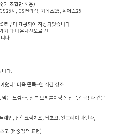
+ 숫자 조합만 허용)
, GS25시, GS편의점, 지에스25, 쥐에스25
GS25로부터 제공되어 작성되었습니다
5가지 다 나온사진으로 선택
니다.
습니다.
돌아왔다! 더욱 쫀득~한 식감 강조
 먹는 느낌~~, 일본 모찌롤이랑 완전 똑같음! 과 같은
(플레인, 진한크림치즈, 딥초코, 얼그레이 바닐라,
초코 맛 중점적 표현)