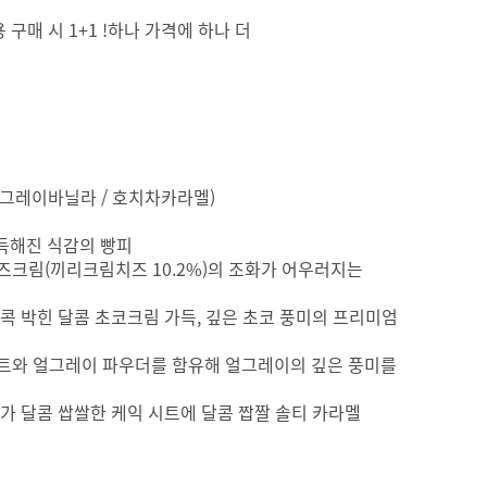
사용 구매 시 1+1 !하나 가격에 하나 더
 얼그레이바닐라 / 호치차카라멜)
~득해진 식감의 빵피
치즈크림(끼리크림치즈 10.2%)의 조화가 어우러지는
 콕콕 박힌 달콤 초코크림 가득, 깊은 초코 풍미의 프리미엄
이스트와 얼그레이 파우더를 함유해 얼그레이의 깊은 풍미를
들어가 달콤 쌉쌀한 케익 시트에 달콤 짭짤 솔티 카라멜