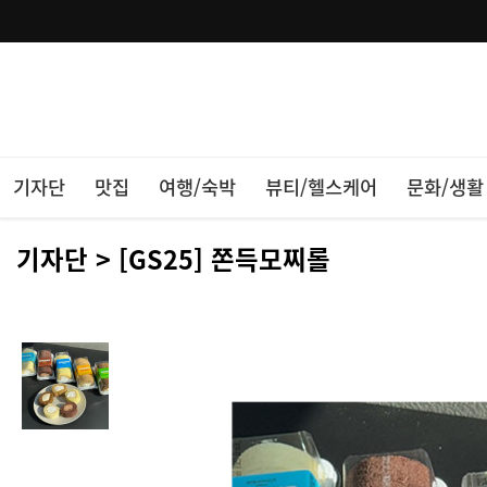
기자단
맛집
여행/숙박
뷰티/헬스케어
문화/생활
기자단 > [GS25] 쫀득모찌롤