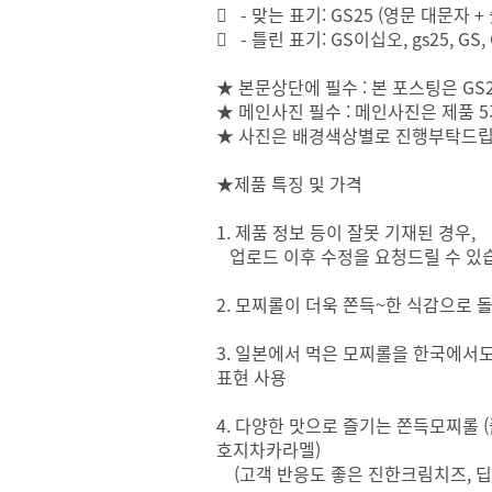
 - 맞는 표기: GS25 (영문 대문자 
 - 틀린 표기: GS이십오, gs25, GS
★ 본문상단에 필수 : 본 포스팅은 
★ 메인사진 필수 : 메인사진은 제품 
★ 사진은 배경색상별로 진행부탁드립
★제품 특징 및 가격
1. 제품 정보 등이 잘못 기재된 경우,
업로드 이후 수정을 요청드릴 수 있
2. 모찌롤이 더욱 쫀득~한 식감으로 
3. 일본에서 먹은 모찌롤을 한국에서도
표현 사용
4. 다양한 맛으로 즐기는 쫀득모찌롤 
호지차카라멜)
(고객 반응도 좋은 진한크림치즈, 딥