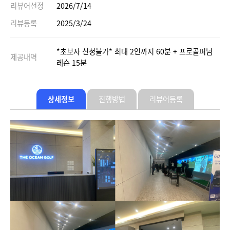
리뷰어선정
2026/7/14
리뷰등록
2025/3/24
*초보자 신청불가* 최대 2인까지 60분 + 프로골퍼님
제공내역
레슨 15분
상세정보
진행방법
리뷰어등록