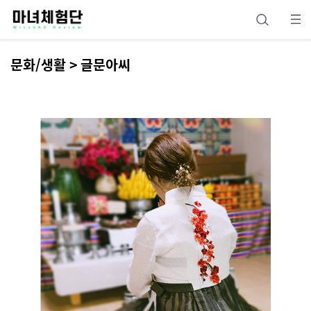
문화/생활 > 글문아씨