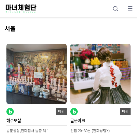
서울
마감
마감
해주보살
글문아씨
방문상담,전화점사 둘중 택 1
신점 20~30분 (전화상담X)