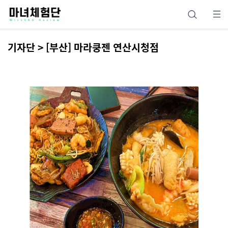
기자단 > [부산] 마라쿵젠 연산시청점