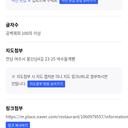
사진 편집 후
업로드해 주세요.
사진 편집 방법 보러가기
글자수
공백제외 100자 이상
지도첨부
전남 여수시 봉산남4길 23-25 여수돌게빵
※ 지도첨부 시 지도 캡처본 이나 지도 링크URL로 첨부하시면
안됩니다.
지도첨부 방법 보러가기
링크첨부
https://m.place.naver.com/restaurant/1060979557/informatio
링크 복사하기