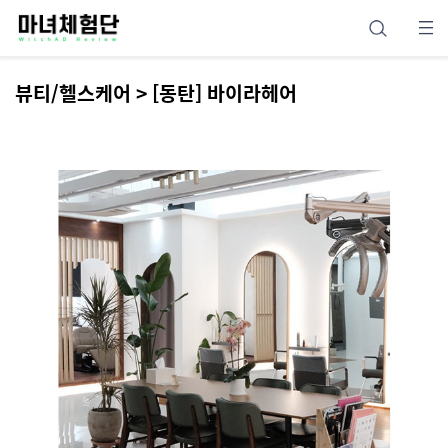
뷰티/헬스케어 > [동탄] 바이라헤어