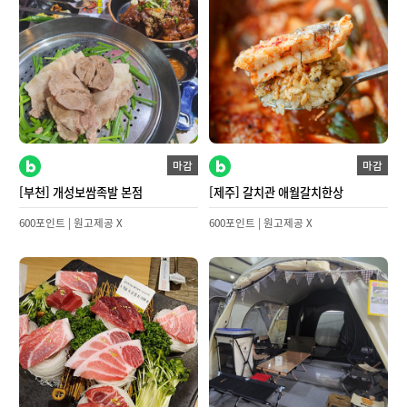
마감
마감
[부천] 개성보쌈족발 본점
[제주] 갈치관 애월갈치한상
600포인트 | 원고제공 X
600포인트 | 원고제공 X