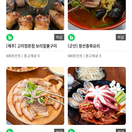
마감
마감
[제주] 고이정본점 보리짚불구이
[군산] 왕산중화요리
600포인트 | 원고제공 X
600포인트 | 원고제공 X