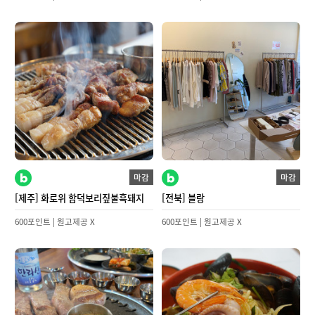
마감
마감
[제주] 화로위 함덕보리짚불흑돼지
[전북] 블랑
600포인트 | 원고제공 X
600포인트 | 원고제공 X