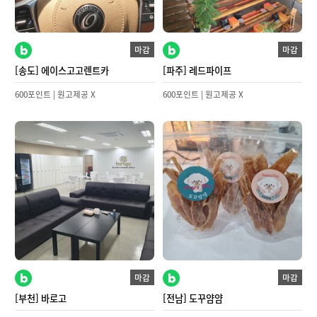
마감
마감
[송도] 에이스고고렌트카
[파주] 레드파이프
600포인트 | 원고제공 X
600포인트 | 원고제공 X
마감
마감
[부천] 바로고
[전남] 도꾸얌얌