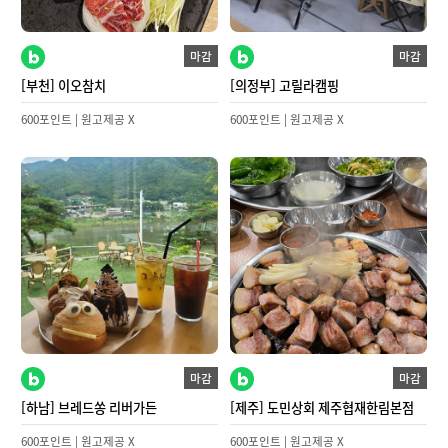
마감
마감
[부천] 이오참치
[의정부] 고릴라캠핑
600포인트 | 원고제공 X
600포인트 | 원고제공 X
마감
마감
[하남] 브레드쏭 리버가든
[제주] 도민상회 제주협재한림본점
600포인트 | 원고제공 X
600포인트 | 원고제공 X