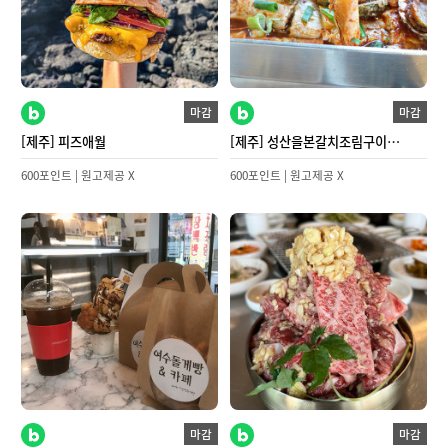
마감
마감
[제주] 피즈애월
[제주] 성산을본갈치조림구이
제주성산일출봉점
600포인트 | 원고제공 X
600포인트 | 원고제공 X
마감
마감