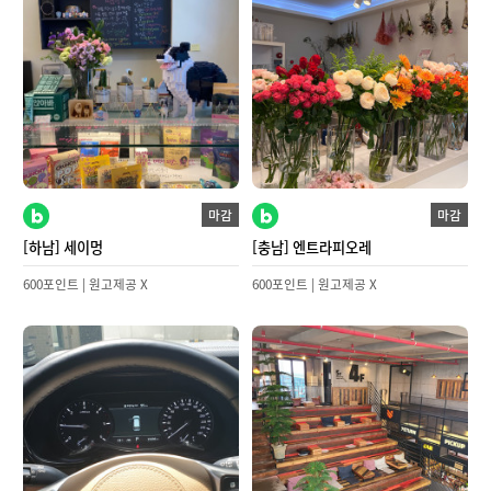
마감
마감
[하남] 세이멍
[충남] 엔트라피오레
600포인트 | 원고제공 X
600포인트 | 원고제공 X