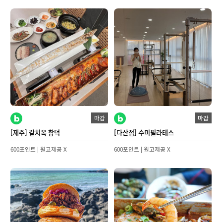
마감
마감
[제주] 갈치옥 함덕
[다산점] 수미필라테스
600포인트 | 원고제공 X
600포인트 | 원고제공 X