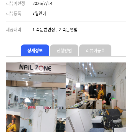
리뷰어선정
2026/7/14
리뷰등록
7일안에
제공내역
1.속눈썹연장 , 2.속눈썹펌
상세정보
진행방법
리뷰어등록