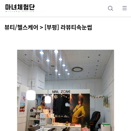
뷰티/헬스케어 > [부평] 라뷰티속눈썹