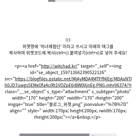
03
위젯명에
‘
마녀체험단
’
이라고 쓰시고 아래의 태그를
복사하여 위젯코드에
복사
(ctrl+c)
붙여넣기
(ctrl+v)
로 넣어 주세요
!
<p><a href="
http://witchad.kr/
" target="_self"><img
id="se_object_159712662390522126"
src="
https://blogfiles.pstatic.net/MjAyMDA4MTFfNjEg/MDAxNT
h0JD7uwgs5EMxOfa4ciRt1VOZpE6rBWlXIjnEg.PNG.mhr963
class="__se_object" s_type="attachment" s_subtype="photo"
width="170" height="200" rwidth="170" rheight="200"
imgqe="true" title="블로그_위젯.png" jsonvalue="%7B%7D"
align="" style=" width:170px; height:200px; rwidth:170px;
rheight:200px;"></a>&nbsp;</p>