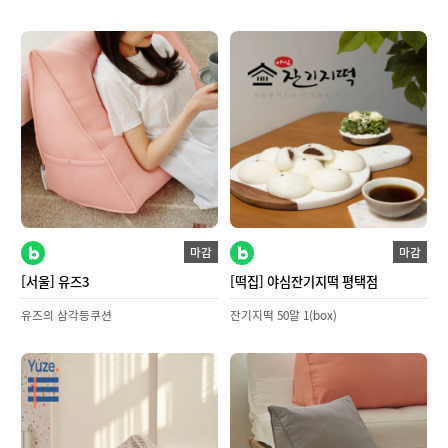
마감
마감
[서울] 유즈3
[떡집] 야심잔기지떡 평택점
유즈의 삼각등쿠션
잔기지떡 50알 1(box)