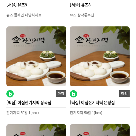
[서울] 유즈9
[서울] 유즈8
유즈 플레인 대방석세트
유즈 삼각롱쿠션
마감
마감
[떡집] 야심잔기지떡 장곡점
[떡집] 야심잔기지떡 은평점
잔기지떡 50알 1(box)
잔기지떡 50알 1(box)