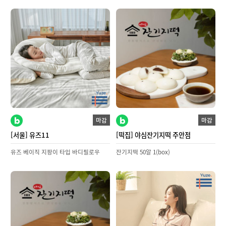
마감
마감
[서울] 유즈11
[떡집] 야심잔기지떡 주안점
유즈 베이직 지팡이 타입 바디필로우
잔기지떡 50알 1(box)