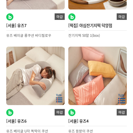
마감
마감
[서울] 유즈7
[떡집] 야심잔기지떡 덕양점
유즈 베이글 롱쿠션 바디필로우
잔기지떡 50알 1(box)
마감
마감
[서울] 유즈6
[서울] 유즈4
유즈 베이글 U자 똑딱이 쿠션
유즈 등받이 쿠션