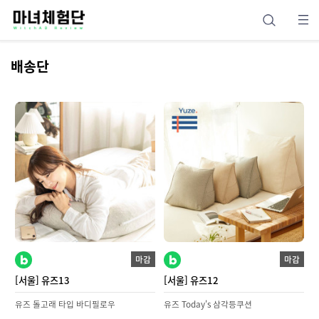
배송단
마감
마감
[서울] 유즈13
[서울] 유즈12
유즈 돌고래 타입 바디필로우
유즈 Today's 삼각등쿠션