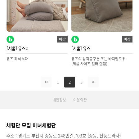
마감
마감
[서울] 유즈2
[서울] 유즈
유즈 좌식쇼파
유즈의 삼각등쿠션 또는 바디필로우
(제품 사이즈 컬러 랜덤)
1
2
3
개인정보
이용약관
체험단 모집 마녀체험단
주소 : 경기도 부천시 중동로 248번길,703호 (중동, 신풍프라자)