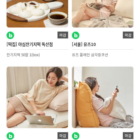
마감
마감
[떡집] 야심잔기지떡 독산점
[서울] 유즈10
잔기지떡 50알 1(box)
유즈 플레인 삼각등쿠션
마감
마감