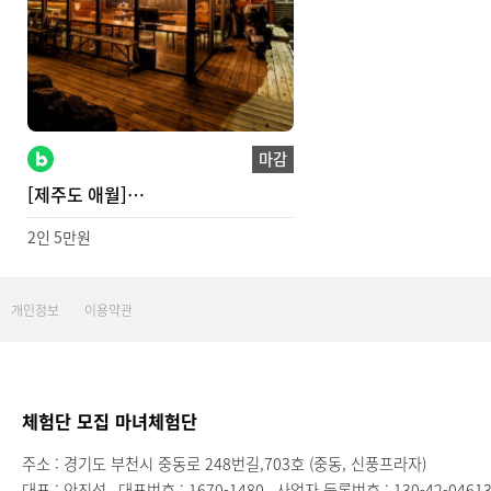
마감
[제주도 애월]
제주도게스트하우스파티 오누박스
2인 5만원
개인정보
이용약관
체험단 모집 마녀체험단
주소 : 경기도 부천시 중동로 248번길,703호 (중동, 신풍프라자)
대표 : 안진석
대표번호 : 1670-1480
사업자 등록번호 : 130-42-0461