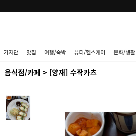
기자단
맛집
여행/숙박
뷰티/헬스케어
문화/생활
음식점/카페 > [양재] 수작카츠