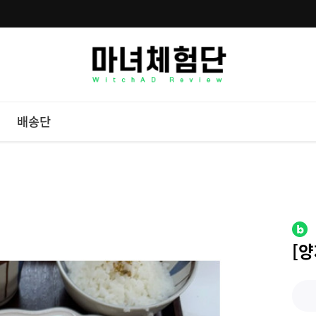
배송단
[