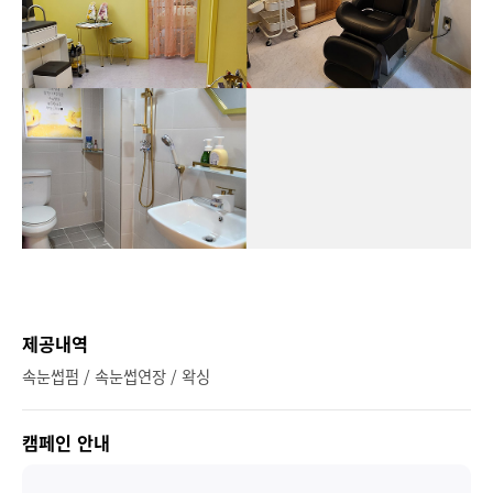
제공내역
속눈썹펌 / 속눈썹연장 / 왁싱
캠페인 안내