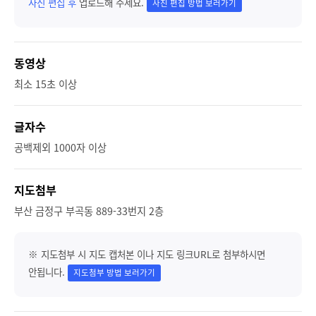
사진 편집 후
업로드해 주세요.
사진 편집 방법 보러가기
동영상
최소 15초 이상
글자수
공백제외 1000자 이상
지도첨부
부산 금정구 부곡동 889-33번지 2층
※ 지도첨부 시 지도 캡처본 이나 지도 링크URL로 첨부하시면
안됩니다.
지도첨부 방법 보러가기