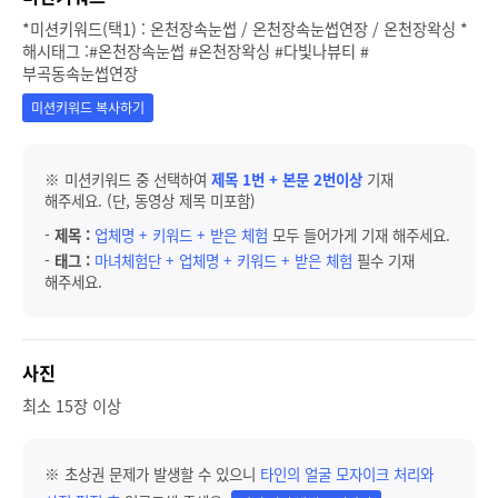
*미션키워드(택1) : 온천장속눈썹 / 온천장속눈썹연장 / 온천장왁싱 *
해시태그 :#온천장속눈썹 #온천장왁싱 #다빛나뷰티 #
부곡동속눈썹연장
미션키워드 복사하기
※ 미션키워드 중 선택하여
제목 1번 + 본문 2번이상
기재
해주세요. (단, 동영상 제목 미포함)
-
제목 :
업체명 + 키워드 + 받은 체험
모두 들어가게 기재 해주세요.
-
태그 :
마녀체험단 + 업체명 + 키워드 + 받은 체험
필수 기재
해주세요.
사진
최소 15장 이상
※ 초상권 문제가 발생할 수 있으니
타인의 얼굴 모자이크 처리와