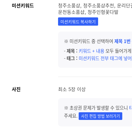
미션키워드
청주소품샵, 청주소품샵추천, 운리단
운천동소품샵, 청주인형꽃다발
미션키워드 복사하기
※ 미션키워드 중 선택하여
제목 1번
-
제목 :
키워드 + 내용
모두 들어가게 
-
태그 :
미션키워드 전부 태그에 넣어
사진
최소 5장 이상
※ 초상권 문제가 발생할 수 있으니
주세요.
사진 편집 방법 보러가기