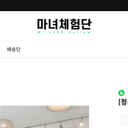
배송단
[