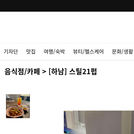
기자단
맛집
여행/숙박
뷰티/헬스케어
문화/생활
음식점/카페 > [하남] 스틸21펍