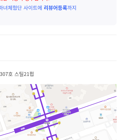
 마녀체험단 사이트에
리뷰어등록
까지
 307호 스틸21펍