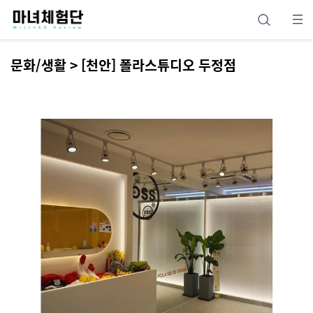
문화/생활 > [천안] 폴라스튜디오 두정점