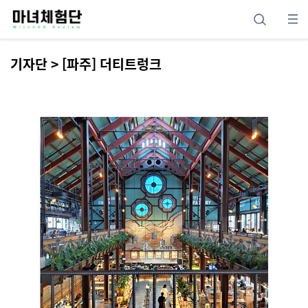
기자단 > [파주] 더티트렁크