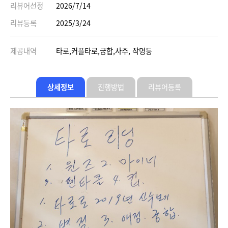
리뷰어선정
2026/7/14
리뷰등록
2025/3/24
제공내역
타로,커플타로,궁합,사주, 작명등
상세정보
진행방법
리뷰어등록