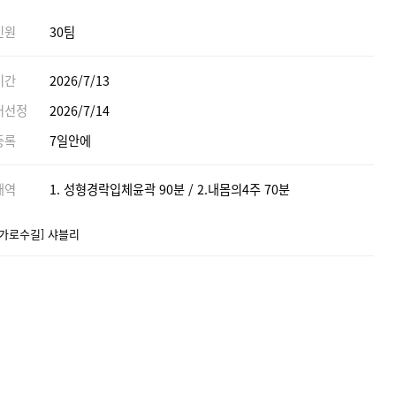
인원
30팀
기간
2026/7/13
어선정
2026/7/14
등록
7일안에
내역
1. 성형경락입체윤곽 90분 / 2.내몸의4주 70분
 가로수길] 샤블리