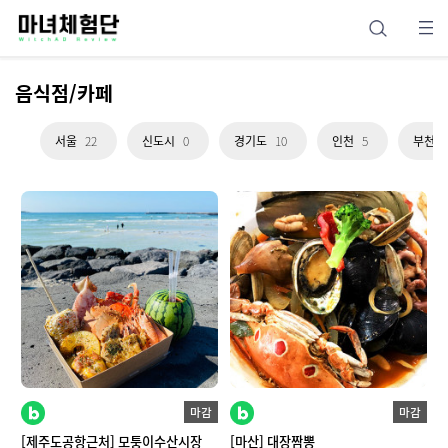
음식점/카페
서울
22
신도시
0
경기도
10
인천
5
부천
마감
마감
[제주도공항근처] 모퉁이수산시장
[마산] 대장짬뽕