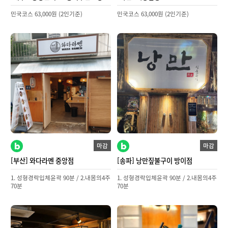
민국코스 63,000원 (2인기준)
민국코스 63,000원 (2인기준)
마감
마감
[부산] 와다라멘 중앙점
[송파] 낭만짚불구이 방이점
1. 성형경락입체윤곽 90분 / 2.내몸의4주
1. 성형경락입체윤곽 90분 / 2.내몸의4주
70분
70분