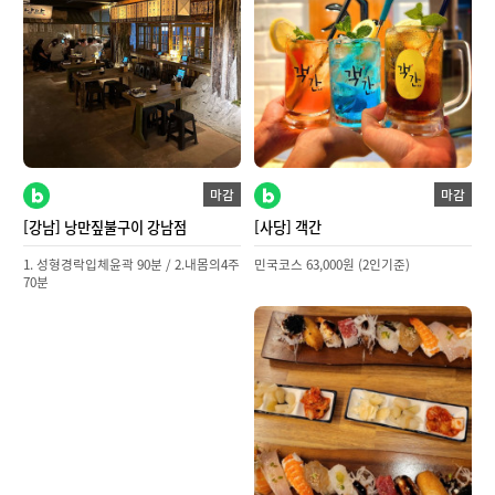
마감
마감
[강남] 낭만짚불구이 강남점
[사당] 객간
1. 성형경락입체윤곽 90분 / 2.내몸의4주
민국코스 63,000원 (2인기준)
70분