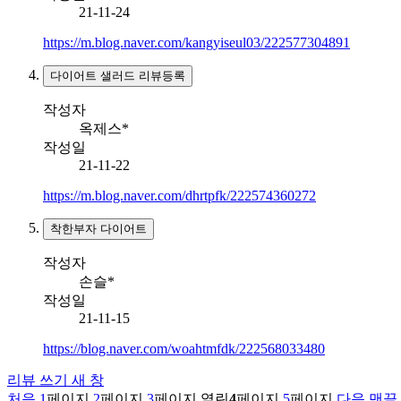
21-11-24
https://m.blog.naver.com/kangyiseul03/222577304891
다이어트 샐러드 리뷰등록
작성자
옥제스*
작성일
21-11-22
https://m.blog.naver.com/dhrtpfk/222574360272
착한부자 다이어트
작성자
손슬*
작성일
21-11-15
https://blog.naver.com/woahtmfdk/222568033480
리뷰 쓰기
새 창
처음
1
페이지
2
페이지
3
페이지
열린
4
페이지
5
페이지
다음
맨끝