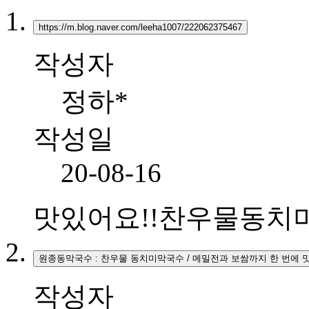
https://m.blog.naver.com/leeha1007/222062375467
작성자
정하*
작성일
20-08-16
맛있어요!!찬우물동치
원종동막국수 : 찬우물 동치미막국수 / 메밀전과 보쌈까지 한 번에 
작성자