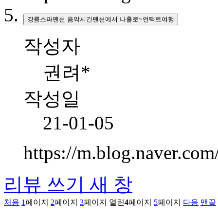
강릉스파펜션 음악시간펜션에서 나홀로~언택트여행
작성자
권려*
작성일
21-01-05
https://m.blog.naver.c
리뷰 쓰기
새 창
처음
1
페이지
2
페이지
3
페이지
열린
4
페이지
5
페이지
다음
맨끝